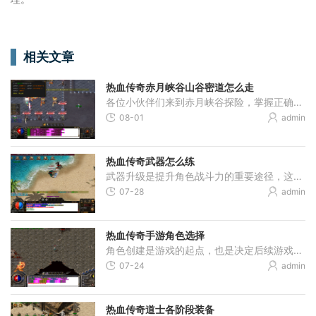
相关文章
热血传奇赤月峡谷山谷密道怎么走
各位小伙伴们来到赤月峡谷探险，掌握正确的行进路线是十分关键的，从白日门出发后，大家需要找到丛林迷宫的入口，接着选择东入口进入赤月峡谷，这段路相对平坦且怪物没那么密
08-01
admin
热血传奇武器怎么练
武器升级是提升角色战斗力的重要途径，这个过程需要玩家准备特定的材料并遵循一定的步骤。首先需要一把目标武器，例如裁决或骨玉，同时收集黑铁矿和与武器属性相对应的首饰。
07-28
admin
热血传奇手游角色选择
角色创建是游戏的起点，也是决定后续游戏体验的关键步骤。玩家需要根据自己的游戏风格和喜好选择适合的职业，游戏中有战士、法师、道士三种职业，它们各具特色且拥有不同的发
07-24
admin
热血传奇道士各阶段装备