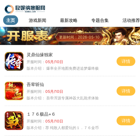
主页
游戏新闻
最新攻略
专题合集
活动推荐
更新时间：2026-05-10
灵鼎仙缘独家
详情
开服时间：
05月/10日
版本介绍：
爆率全开地图免费进追梦爆终极
吾辈斩仙
详情
开服时间：
05月/10日
版本介绍：
吾帝浑源专属神器大乱跪求体验
１７６极品+６
详情
开服时间：
05月/10日
版本介绍：
荐 纯散人都爱玩的１．７６金币