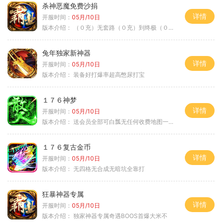
杀神恶魔免费沙捐
详情
开服时间：
05月/10日
版本介绍：
（０充）无套路（０充）到终极（０充）爽
兔年独家新神器
详情
开服时间：
05月/10日
版本介绍：
装备好打爆率超高憋尿打宝
１７６神梦
详情
开服时间：
05月/10日
版本介绍：
送会员全部可白瓢无任何收费地图一切靠打
１７６复古金币
详情
开服时间：
05月/10日
版本介绍：
无四格无合成无暗坑全靠打
狂暴神器专属
详情
开服时间：
05月/10日
版本介绍：
独家神器专属奇遇BOOS首爆大米不