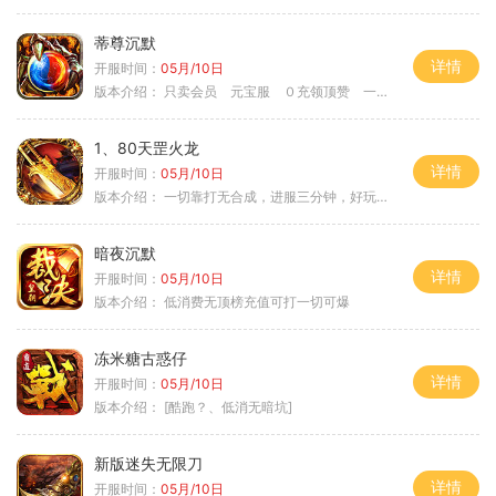
蒂尊沉默
详情
开服时间：
05月/10日
版本介绍：
只卖会员 元宝服 ０充领顶赞 一切靠打
1、80天罡火龙
详情
开服时间：
05月/10日
版本介绍：
一切靠打无合成，进服三分钟，好玩一整年。
暗夜沉默
详情
开服时间：
05月/10日
版本介绍：
低消费无顶榜充值可打一切可爆
冻米糖古惑仔
详情
开服时间：
05月/10日
版本介绍：
[酷跑？、低消无暗坑]
新版迷失无限刀
详情
开服时间：
05月/10日