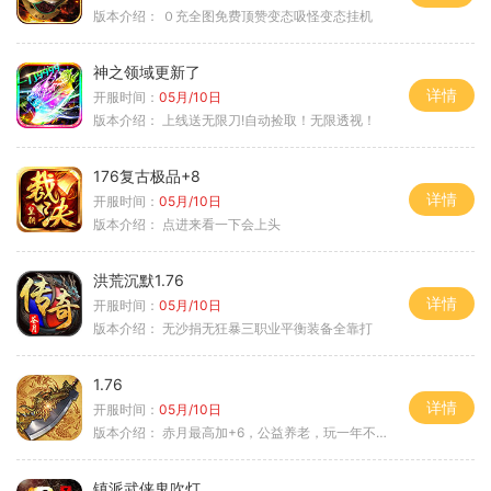
版本介绍：
０充全图免费顶赞变态吸怪变态挂机
神之领域更新了
详情
开服时间：
05月/10日
版本介绍：
上线送无限刀!自动捡取！无限透视！
176复古极品+8
详情
开服时间：
05月/10日
版本介绍：
点进来看一下会上头
洪荒沉默1.76
详情
开服时间：
05月/10日
版本介绍：
无沙捐无狂暴三职业平衡装备全靠打
1.76
详情
开服时间：
05月/10日
版本介绍：
赤月最高加+6，公益养老，玩一年不腻，屠龙
镇派武侠鬼吹灯