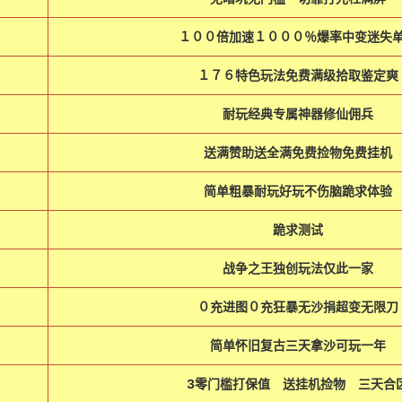
１００倍加速１０００％爆率中变迷失
１７６特色玩法免费满级拾取鉴定爽
耐玩经典专属神器修仙佣兵
送满赞助送全满免费捡物免费挂机
简单粗暴耐玩好玩不伤脑跪求体验
跪求测试
战争之王独创玩法仅此一家
０充进图０充狂暴无沙捐超变无限刀
简单怀旧复古三天拿沙可玩一年
3零门槛打保值 送挂机捡物 三天合