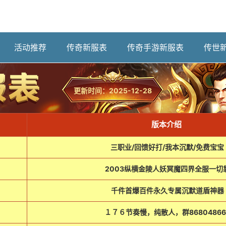
活动推荐
传奇新服表
传奇手游新服表
传世
更新时间：2025-12-28
版本介绍
三职业/回馈好打/我本沉默/免费宝宝
2003纵横金陵人妖冥魔四界全服一切
千件首爆百件永久专属沉默道盾神器
１７６节奏慢，纯散人，群86804866