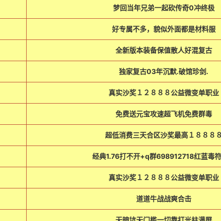
梦回当年兄弟一起砍传奇0冲终极
好专属不多，貌似外面都是材料服
全新版本装备保值散人好混复古
独家复古03年沉默.破馆珍剑.
真实沙奖１２８８８公益微变单职业
免费送元宝攻速超飞机免费群毒
超低消费三天合区沙奖最高１８８８
经典1.76打不开+q群698912718红蓝毒
真实沙奖１２８８８公益微变单职业
道道牛战战爽合击
无暗坑无门槛一切靠打光柱满屏