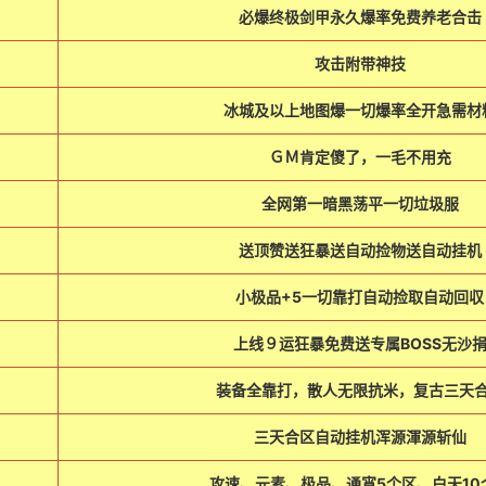
必爆终极剑甲永久爆率免费养老合击
攻击附带神技
冰城及以上地图爆一切爆率全开急需材
ＧＭ肯定傻了，一毛不用充
全网第一暗黑荡平一切垃圾服
送顶赞送狂暴送自动捡物送自动挂机
小极品+5一切靠打自动捡取自动回収
上线９运狂暴免费送专属BOSS无沙
装备全靠打，散人无限抗米，复古三天
三天合区自动挂机浑源渾源斩仙
攻速、元素、极品、通宵5个区、白天10