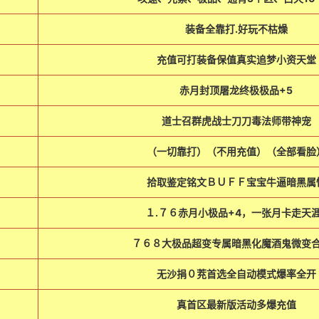
装备全靠打.好玩不枯燥
充值可打装备保值真实追梦小资天堂
赤月封顶屠龙终极极品+5
道士召群虎战士刀刀毒法师带神宠
（一切靠打）（不用充值）（全部看脸
拾取鉴定铭文ＢＵＦＦ宝宝牛逼暗黑属
１.７６赤月小极品+4，一张月卡走天涯
７６８大极品超变专属暗黑化魔酒鬼微变
无沙捐０茺首选全自动模式爆率全开
真首区最新版活动多爆充值