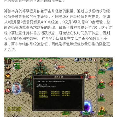
间需要通过持续练习来巩固技能基础。
神兽本身的等级提升依赖于击杀怪物的数量。通过击杀怪物获取经
验值是神兽升级的根本途径，不同等级所需经验值各有差异。例如
从1级升至2级需要积累420点经验，2级升3级则需600点经验，总
体遵循等级越高需求越多的规律。最高可将神兽提升至7级，这个过
程中要注意保持神兽的活跃状态，避免让它长时间趴下休息，否则
会影响经验积累效率。 神兽的升级机制主要以击杀怪物数量为基
准，而非单纯依靠经验总值，因此选择低等级但数量密集的怪物更
为合适。