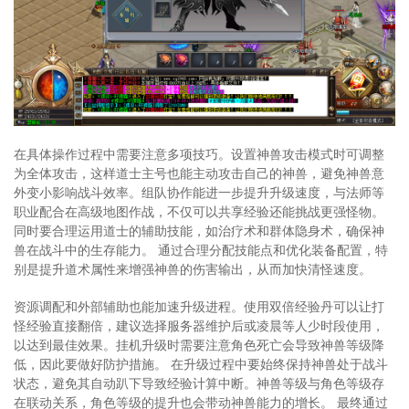
在具体操作过程中需要注意多项技巧。设置神兽攻击模式时可调整
为全体攻击，这样道士主号也能主动攻击自己的神兽，避免神兽意
外变小影响战斗效率。组队协作能进一步提升升级速度，与法师等
职业配合在高级地图作战，不仅可以共享经验还能挑战更强怪物。
同时要合理运用道士的辅助技能，如治疗术和群体隐身术，确保神
兽在战斗中的生存能力。 通过合理分配技能点和优化装备配置，特
别是提升道术属性来增强神兽的伤害输出，从而加快清怪速度。
资源调配和外部辅助也能加速升级进程。使用双倍经验丹可以让打
怪经验直接翻倍，建议选择服务器维护后或凌晨等人少时段使用，
以达到最佳效果。挂机升级时需要注意角色死亡会导致神兽等级降
低，因此要做好防护措施。 在升级过程中要始终保持神兽处于战斗
状态，避免其自动趴下导致经验计算中断。神兽等级与角色等级存
在联动关系，角色等级的提升也会带动神兽能力的增长。 最终通过