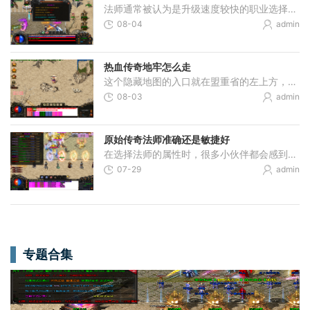
法师通常被认为是升级速度较快的职业选择，这主要得益于其强大的群体攻击技能和远程输出能力。法师的核心优势在于火墙、爆裂火焰等范围伤害技能，这些技能可以在短时间内对大
08-04
admin
热血传奇地牢怎么走
这个隐藏地图的入口就在盟重省的左上方，小伙伴们到达坐标附近就能看到洞口。对于刚来探险的朋友们来说，地牢不仅是个升级宝地，更是通往死亡棺材等深层区域的必经之路。别看
08-03
admin
原始传奇法师准确还是敏捷好
在选择法师的属性时，很多小伙伴都会感到有些纠结。法师本身是一个依靠远程魔法输出和范围伤害的职业，在队伍中扮演着重要的火力支援角色。在确定属性优先级时，要考虑到法师
07-29
admin
专题合集